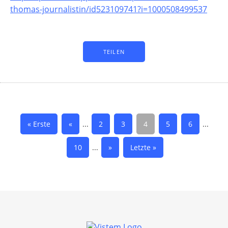
thomas-journalistin/id523109741?i=1000508499537
TEILEN
« Erste
«
...
2
3
4
5
6
...
10
...
»
Letzte »