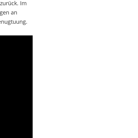
 zurück. Im
ngen an
Genugtuung.