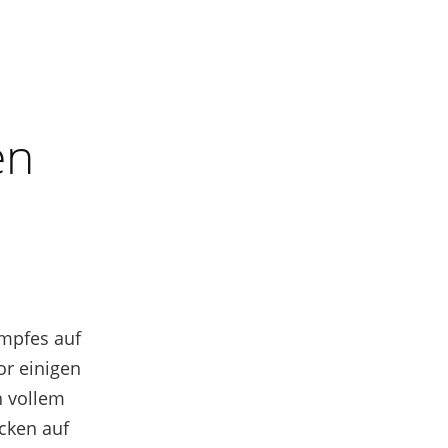
en
ampfes auf
or einigen
n vollem
cken auf