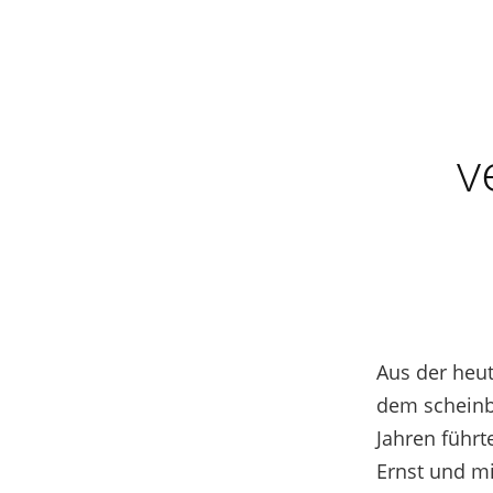
v
Aus der heu
dem scheinba
Jahren führt
Ernst und m