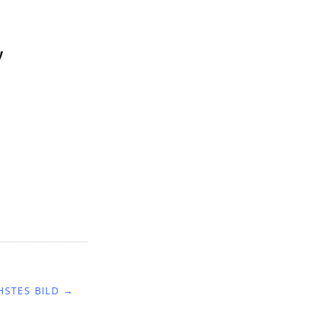
,
HSTES BILD →