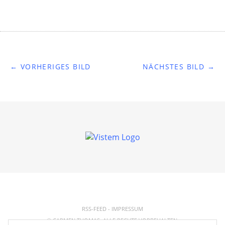
← VORHERIGES BILD
NÄCHSTES BILD →
RSS-FEED
-
IMPRESSUM
© CARMEN THOMAS. ALLE RECHTE VORBEHALTEN.